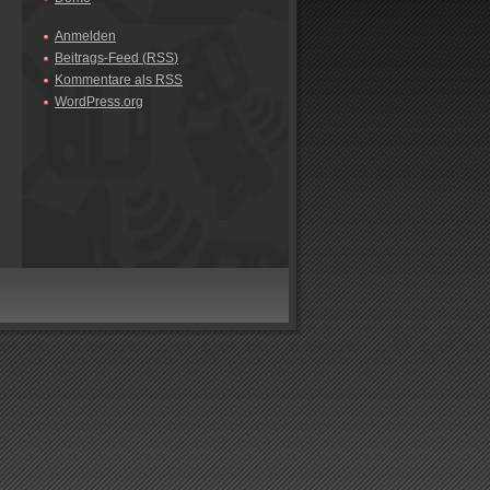
Anmelden
Beitrags-Feed (
RSS
)
Kommentare als
RSS
WordPress.org